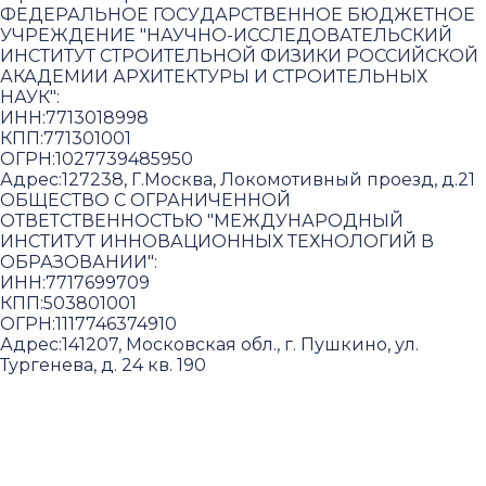
ФЕДЕРАЛЬНОЕ ГОСУДАРСТВЕННОЕ БЮДЖЕТНОЕ
УЧРЕЖДЕНИЕ "НАУЧНО-ИССЛЕДОВАТЕЛЬСКИЙ
ИНСТИТУТ СТРОИТЕЛЬНОЙ ФИЗИКИ РОССИЙСКОЙ
АКАДЕМИИ АРХИТЕКТУРЫ И СТРОИТЕЛЬНЫХ
НАУК"
:
ИНН:
7713018998
КПП:
771301001
ОГРН:
1027739485950
Адрес:
127238, Г.Москва, Локомотивный проезд, д.21
ОБЩЕСТВО С ОГРАНИЧЕННОЙ
ОТВЕТСТВЕННОСТЬЮ "МЕЖДУНАРОДНЫЙ
ИНСТИТУТ ИННОВАЦИОННЫХ ТЕХНОЛОГИЙ В
ОБРАЗОВАНИИ"
:
ИНН:
7717699709
КПП:
503801001
ОГРН:
1117746374910
Адрес:
141207, Московская обл., г. Пушкино, ул.
Тургенева, д. 24 кв. 190
Пользовательское соглашение и политика
конфиденциальности
© 2018-2025. A.POST. Все права защищены
законодательством РФ