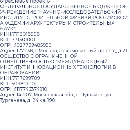
отраслевые проекты
ФЕДЕРАЛЬНОЕ ГОСУДАРСТВЕННОЕ БЮДЖЕТНОЕ
УЧРЕЖДЕНИЕ "НАУЧНО-ИССЛЕДОВАТЕЛЬСКИЙ
ИНСТИТУТ СТРОИТЕЛЬНОЙ ФИЗИКИ РОССИЙСКОЙ
АКАДЕМИИ АРХИТЕКТУРЫ И СТРОИТЕЛЬНЫХ
НАУК"
:
ИНН:
7713018998
КПП:
771301001
ОГРН:
1027739485950
Адрес:
127238, Г.Москва, Локомотивный проезд, д.21
ОБЩЕСТВО С ОГРАНИЧЕННОЙ
ОТВЕТСТВЕННОСТЬЮ "МЕЖДУНАРОДНЫЙ
ИНСТИТУТ ИННОВАЦИОННЫХ ТЕХНОЛОГИЙ В
ОБРАЗОВАНИИ"
:
ИНН:
7717699709
КПП:
503801001
ОГРН:
1117746374910
Адрес:
141207, Московская обл., г. Пушкино, ул.
Тургенева, д. 24 кв. 190
Пользовательское соглашение и политика
конфиденциальности
© 2018-2025. A.POST. Все права защищены