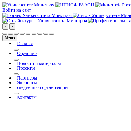
Войти на сайт
‹
›
Меню
Главная
More about: Главная
Обучение
More about: Обучение
Новости и материалы
Проекты
More about: Проекты
Партнеры
Эксперты
сведения об организации
More about: сведения об организации
Контакты