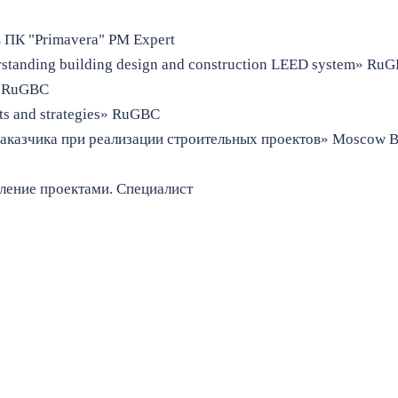
 ПК "Primavera" PM Expert
tanding building design and construction LEED system» Ru
» RuGBC
ts and strategies» RuGBC
аказчика при реализации строительных проектов» Moscow B
авление проектами. Специалист