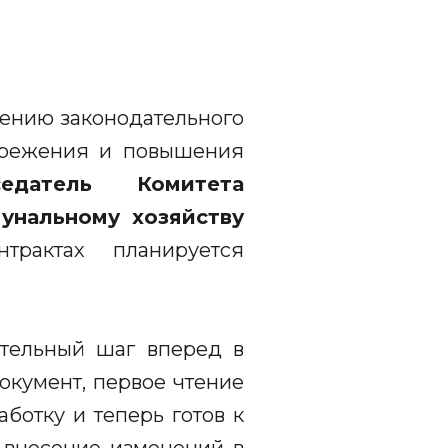
шению законодательного
бережения и повышения
седатель Комитета
унальному хозяйству
трактах планируется
ительный шаг вперед в
окумент, первое чтение
ботку и теперь готов к