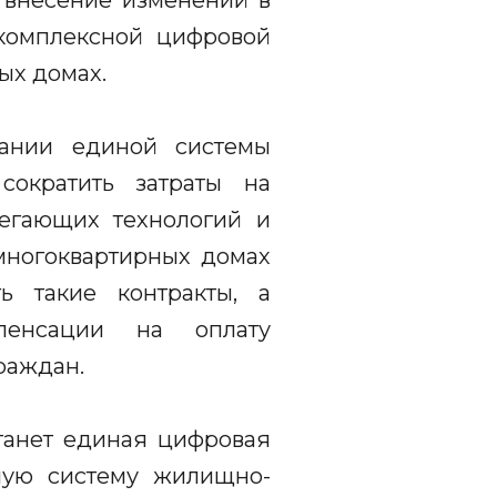
 внесение изменений в
комплексной цифровой
ых домах.
вании единой системы
 сократить затраты на
егающих технологий и
многоквартирных домах
ь такие контракты, а
пенсации на оплату
раждан.
танет единая цифровая
ную систему жилищно-