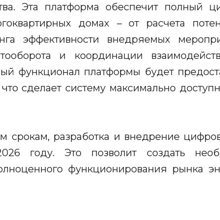
тва. Эта платформа обеспечит полный ци
огоквартирных домах – от расчета поте
нга эффективности внедряемых меропр
нтооборота и координации взаимодейст
овый функционал платформы будет предост
 что сделает систему максимально доступ
ым срокам, разработка и внедрение цифр
026 году. Это позволит создать необ
олноценного функционирования рынка эн