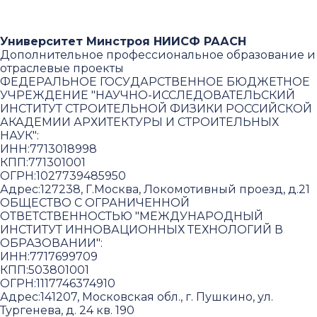
Университет Минстроя НИИСФ РААСН
Дополнительное профессиональное образование и
отраслевые проекты
ФЕДЕРАЛЬНОЕ ГОСУДАРСТВЕННОЕ БЮДЖЕТНОЕ
УЧРЕЖДЕНИЕ "НАУЧНО-ИССЛЕДОВАТЕЛЬСКИЙ
ИНСТИТУТ СТРОИТЕЛЬНОЙ ФИЗИКИ РОССИЙСКОЙ
АКАДЕМИИ АРХИТЕКТУРЫ И СТРОИТЕЛЬНЫХ
НАУК"
:
ИНН:
7713018998
КПП:
771301001
ОГРН:
1027739485950
Адрес:
127238, Г.Москва, Локомотивный проезд, д.21
ОБЩЕСТВО С ОГРАНИЧЕННОЙ
ОТВЕТСТВЕННОСТЬЮ "МЕЖДУНАРОДНЫЙ
ИНСТИТУТ ИННОВАЦИОННЫХ ТЕХНОЛОГИЙ В
ОБРАЗОВАНИИ"
:
ИНН:
7717699709
КПП:
503801001
ОГРН:
1117746374910
Адрес:
141207, Московская обл., г. Пушкино, ул.
Тургенева, д. 24 кв. 190