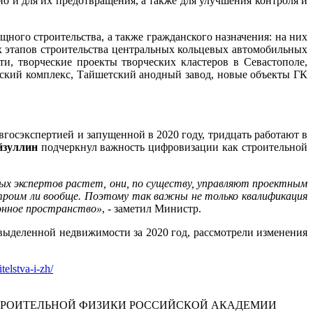
о и для их предотвращения, а также для улучшения контроля и
щного строительства, а также гражданского назначения: на них
их этапов строительства центральных кольцевых автомобильных
и, творческие проекты творческих кластеров в Севастополе,
кий комплекс, Тайшетский анодный завод, новые объекты ГК
осэкспертией и запущенной в 2020 году, тридцать работают в
йзуллин
подчеркнул важность цифровизации как строительной
х экспертов растет, они, по существу, управляют проектным
строим ли вообще. Поэтому так важны не только квалификация
ионное пространство»
, - заметил Министр.
 выделенной недвижимости за 2020 год, рассмотрели изменения
telstva-i-zh/
ТРОИТЕЛЬНОЙ ФИЗИКИ РОССИЙСКОЙ АКАДЕМИИ