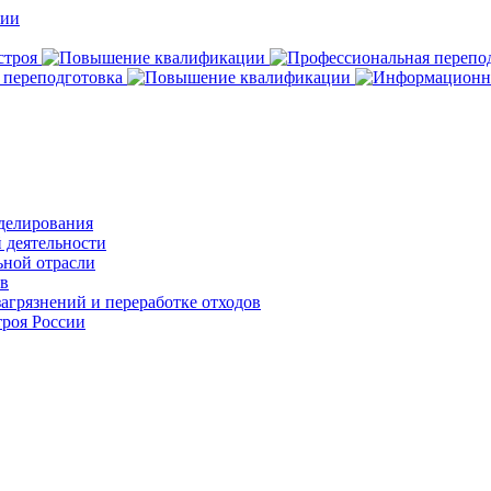
делирования
 деятельности
ьной отрасли
ов
агрязнений и переработке отходов
роя России