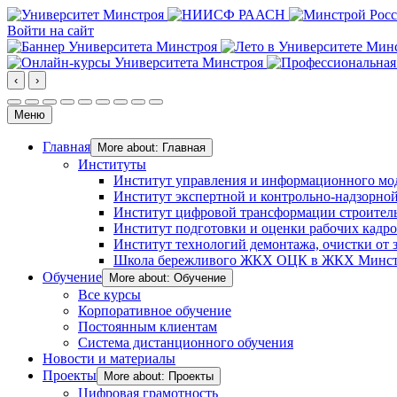
Войти на сайт
‹
›
Меню
Главная
More about: Главная
Институты
Институт управления и информационного мо
Институт экспертной и контрольно-надзорной
Институт цифровой трансформации строител
Институт подготовки и оценки рабочих кадр
Институт технологий демонтажа, очистки от з
Школа бережливого ЖКХ ОЦК в ЖКХ Минст
Обучение
More about: Обучение
Все курсы
Корпоративное обучение
Постоянным клиентам
Система дистанционного обучения
Новости и материалы
Проекты
More about: Проекты
Цифровая грамотность