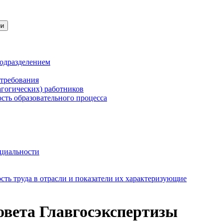
ии
подразделением
 требования
агогических) работников
сть образовательного процесса
нциальности
ть труда в отрасли и показатели их характеризующие
овета Главгосэкспертизы