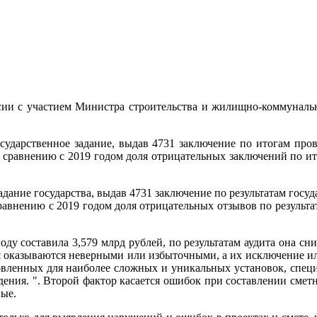
ссии с участием Министра строительства и жилищно-коммунал
осударственное задание, выдав 4731 заключение по итогам про
о сравнению с 2019 годом доля отрицательных заключений по ит
адание государства, выдав 4731 заключение по результатам госу
равнению с 2019 годом доля отрицательных отзывов по результа
оду составила 3,579 млрд рублей, по результатам аудита она сн
 оказываются неверными или избыточными, а их исключение или
отовленных для наиболее сложных и уникальных установок, спец
ждения. ". Второй фактор касается ошибок при составлении сме
ные.