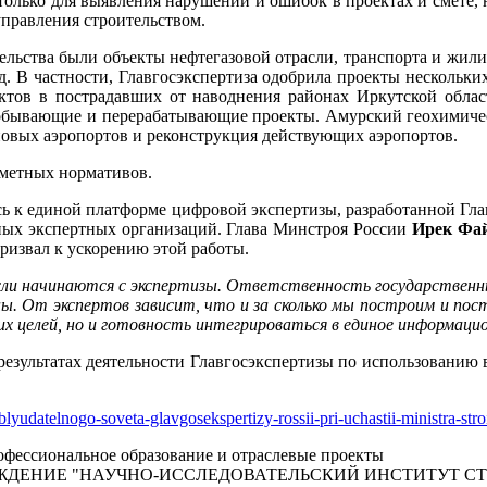
только для выявления нарушений и ошибок в проектах и смете, н
правления строительством.
ельства были объекты нефтегазовой отрасли, транспорта и жили
од. В частности, Главгосэкспертиза одобрила проекты нескольк
тов в пострадавших от наводнения районах Иркутской област
добывающие и перерабатывающие проекты. Амурский геохимичес
 новых аэропортов и реконструкция действующих аэропортов.
сметных нормативов.
 к единой платформе цифровой экспертизы, разработанной Главг
ных экспертных организаций. Глава Минстроя России
Ирек Фа
призвал к ускорению этой работы.
ли начинаются с экспертизы. Ответственность государственны
ны. От экспертов зависит, что и за сколько мы построим и по
их целей, но и готовность интегрироваться в единое информац
 результатах деятельности Главгосэкспертизы по использованию
blyudatelnogo-soveta-glavgosekspertizy-rossii-pri-uchastii-ministra-stroi
фессиональное образование и отраслевые проекты
ЖДЕНИЕ "НАУЧНО-ИССЛЕДОВАТЕЛЬСКИЙ ИНСТИТУТ С