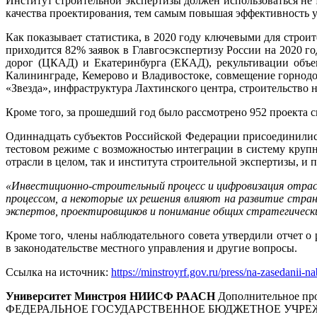
Институт строительной экспертизы должен использоваться не 
качества проектирования, тем самым повышая эффективность у
Как показывает статистика, в 2020 году ключевыми для строит
приходится 82% заявок в Главгосэкспертизу России на 2020 г
дорог (ЦКАД) и Екатеринбурга (ЕКАД), рекультивации объек
Калининграде, Кемерово и Владивостоке, совмещение горно
«Звезда», инфраструктура Лахтинского центра, строительство
Кроме того, за прошедший год было рассмотрено 952 проекта 
Одиннадцать субъектов Российской Федерации присоединились
тестовом режиме с возможностью интеграции в систему круп
отрасли в целом, так и института строительной экспертизы, и 
«Инвестиционно-строительный процесс и цифровизация отрас
процессом, а некоторые их решения влияют на развитие стра
экспертов, проектировщиков и понимание общих стратегическ
Кроме того, члены наблюдательного совета утвердили отчет о
в законодательстве местного управления и другие вопросы.
Ссылка на источник:
https://minstroyrf.gov.ru/press/na-zasedanii-na
Университет Минстроя НИИСФ РААСН
Дополнительное про
ФЕДЕРАЛЬНОЕ ГОСУДАРСТВЕННОЕ БЮДЖЕТНОЕ УЧРЕ