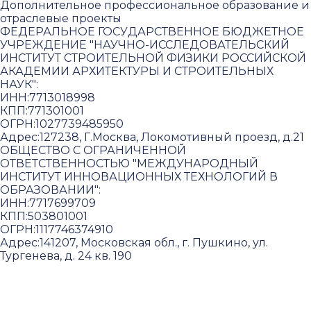
Дополнительное профессиональное образование и
отраслевые проекты
ФЕДЕРАЛЬНОЕ ГОСУДАРСТВЕННОЕ БЮДЖЕТНОЕ
УЧРЕЖДЕНИЕ "НАУЧНО-ИССЛЕДОВАТЕЛЬСКИЙ
ИНСТИТУТ СТРОИТЕЛЬНОЙ ФИЗИКИ РОССИЙСКОЙ
АКАДЕМИИ АРХИТЕКТУРЫ И СТРОИТЕЛЬНЫХ
НАУК"
:
ИНН:
7713018998
КПП:
771301001
ОГРН:
1027739485950
Адрес:
127238, Г.Москва, Локомотивный проезд, д.21
ОБЩЕСТВО С ОГРАНИЧЕННОЙ
ОТВЕТСТВЕННОСТЬЮ "МЕЖДУНАРОДНЫЙ
ИНСТИТУТ ИННОВАЦИОННЫХ ТЕХНОЛОГИЙ В
ОБРАЗОВАНИИ"
:
ИНН:
7717699709
КПП:
503801001
ОГРН:
1117746374910
Адрес:
141207, Московская обл., г. Пушкино, ул.
Тургенева, д. 24 кв. 190
Пользовательское соглашение и политика
конфиденциальности