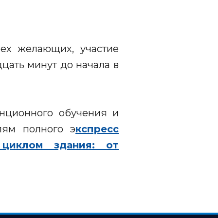
ех желающих, участие
цать минут до начала в
анционного обучения и
лям полного э
кспресс
циклом здания: от