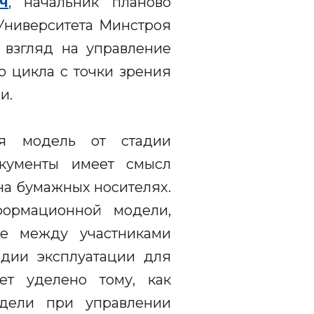
ч
, начальник планово
 Университета Минстроя
 взгляд на управление
 цикла с точки зрения
и.
ая модель от стадии
окументы имеет смысл
на бумажных носителях.
формационной модели,
ие между участниками
адии эксплуатации для
ет уделено тому, как
одели при управлении