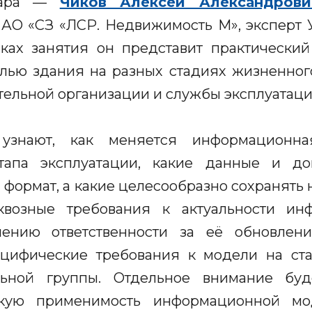
инара —
Чиков Алексей Александрови
 АО «СЗ «ЛСР. Недвижимость М», эксперт
х занятия он представит практический
ью здания на разных стадиях жизненного
тельной организации и службы эксплуатаци
 узнают, как меняется информационн
тапа эксплуатации, какие данные и д
 формат, а какие целесообразно сохранять 
квозные требования к актуальности ин
ению ответственности за её обновлен
ецифические требования к модели на ст
ьной группы. Отдельное внимание буд
скую применимость информационной м