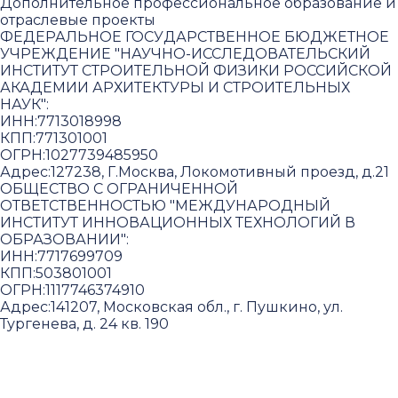
Дополнительное профессиональное образование и
отраслевые проекты
ФЕДЕРАЛЬНОЕ ГОСУДАРСТВЕННОЕ БЮДЖЕТНОЕ
УЧРЕЖДЕНИЕ "НАУЧНО-ИССЛЕДОВАТЕЛЬСКИЙ
ИНСТИТУТ СТРОИТЕЛЬНОЙ ФИЗИКИ РОССИЙСКОЙ
АКАДЕМИИ АРХИТЕКТУРЫ И СТРОИТЕЛЬНЫХ
НАУК"
:
ИНН:
7713018998
КПП:
771301001
ОГРН:
1027739485950
Адрес:
127238, Г.Москва, Локомотивный проезд, д.21
ОБЩЕСТВО С ОГРАНИЧЕННОЙ
ОТВЕТСТВЕННОСТЬЮ "МЕЖДУНАРОДНЫЙ
ИНСТИТУТ ИННОВАЦИОННЫХ ТЕХНОЛОГИЙ В
ОБРАЗОВАНИИ"
:
ИНН:
7717699709
КПП:
503801001
ОГРН:
1117746374910
Адрес:
141207, Московская обл., г. Пушкино, ул.
Тургенева, д. 24 кв. 190
Пользовательское соглашение и политика
конфиденциальности