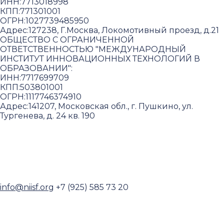
ИНН:
7713018998
КПП:
771301001
ОГРН:
1027739485950
Адрес:
127238, Г.Москва, Локомотивный проезд, д.21
ОБЩЕСТВО С ОГРАНИЧЕННОЙ
ОТВЕТСТВЕННОСТЬЮ "МЕЖДУНАРОДНЫЙ
ИНСТИТУТ ИННОВАЦИОННЫХ ТЕХНОЛОГИЙ В
ОБРАЗОВАНИИ"
:
ИНН:
7717699709
КПП:
503801001
ОГРН:
1117746374910
Адрес:
141207, Московская обл., г. Пушкино, ул.
Тургенева, д. 24 кв. 190
Пользовательское соглашение и политика
конфиденциальности
© 2018-2025. A.POST. Все права защищены
законодательством РФ
info@niisf.org
+7 (925) 585 73 20