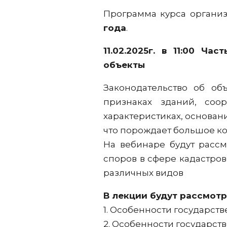
Программа курса организ
года
.
11.02.2025г. в 11:00
Част
объекты
Законодательство об об
признаках зданий, соо
характеристиках, основан
что порождает большое ко
На вебинаре будут расс
споров в сфере кадастро
различных видов
В лекции будут рассмот
1. Особенности государст
2. Особенности государст