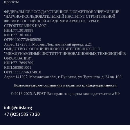
проекты
ФЕДЕРАЛЬНОЕ ГОСУДАРСТВЕННОЕ БЮДЖЕТНОЕ УЧРЕЖДЕНИЕ
"НАУЧНО-ИССЛЕДОВАТЕЛЬСКИЙ ИНСТИТУТ СТРОИТЕЛЬНОЙ
ФИЗИКИ РОССИЙСКОЙ АКАДЕМИИ АРХИТЕКТУРЫ И
СТРОИТЕЛЬНЫХ НАУК"
:
ИНН:
7713018998
КПП:
771301001
ОГРН:
1027739485950
Адрес:
127238, Г.Москва, Локомотивный проезд, д.21
ОБЩЕСТВО С ОГРАНИЧЕННОЙ ОТВЕТСТВЕННОСТЬЮ
"МЕЖДУНАРОДНЫЙ ИНСТИТУТ ИННОВАЦИОННЫХ ТЕХНОЛОГИЙ В
ОБРАЗОВАНИИ"
:
ИНН:
7717699709
КПП:
503801001
ОГРН:
1117746374910
Адрес:
141207, Московская обл., г. Пушкино, ул. Тургенева, д. 24 кв. 190
Пользовательское соглашение и политика конфиденциальности
© 2018-2025. A.POST. Все права защищены законодательством РФ
info@niisf.org
+7 (925) 585 73 20