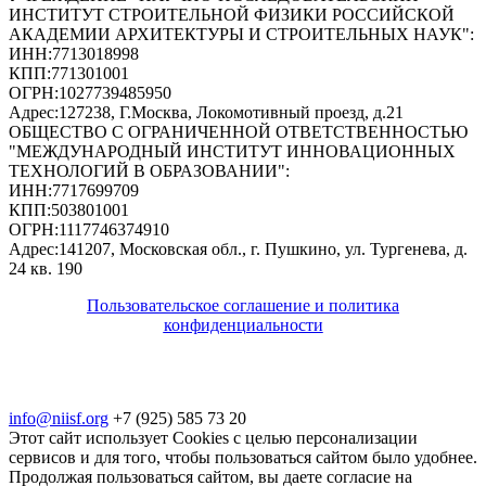
ИНСТИТУТ СТРОИТЕЛЬНОЙ ФИЗИКИ РОССИЙСКОЙ
АКАДЕМИИ АРХИТЕКТУРЫ И СТРОИТЕЛЬНЫХ НАУК"
:
ИНН:
7713018998
КПП:
771301001
ОГРН:
1027739485950
Адрес:
127238, Г.Москва, Локомотивный проезд, д.21
ОБЩЕСТВО С ОГРАНИЧЕННОЙ ОТВЕТСТВЕННОСТЬЮ
"МЕЖДУНАРОДНЫЙ ИНСТИТУТ ИННОВАЦИОННЫХ
ТЕХНОЛОГИЙ В ОБРАЗОВАНИИ"
:
ИНН:
7717699709
КПП:
503801001
ОГРН:
1117746374910
Адрес:
141207, Московская обл., г. Пушкино, ул. Тургенева, д.
24 кв. 190
Пользовательское соглашение и политика
конфиденциальности
© 2018-2025. A.POST. Все права защищены
законодательством РФ
info@niisf.org
+7 (925) 585 73 20
Этот сайт использует Cookies с целью персонализации
сервисов и для того, чтобы пользоваться сайтом было удобнее.
Продолжая пользоваться сайтом, вы даете согласие на