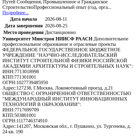
Путей Сообщения, Промышленное и Гражданское
СтроительствоПрофессиональный опыт (год, орга...
Подробнее...
Дата начала
2026-08-11
Дата завершения
2026-08-25
Место проведения
Дистанционно
Университет Минстроя НИИСФ РААСН
Дополнительное
профессиональное образование и отраслевые проекты
ФЕДЕРАЛЬНОЕ ГОСУДАРСТВЕННОЕ БЮДЖЕТНОЕ
УЧРЕЖДЕНИЕ "НАУЧНО-ИССЛЕДОВАТЕЛЬСКИЙ
ИНСТИТУТ СТРОИТЕЛЬНОЙ ФИЗИКИ РОССИЙСКОЙ
АКАДЕМИИ АРХИТЕКТУРЫ И СТРОИТЕЛЬНЫХ НАУК"
:
ИНН:
7713018998
КПП:
771301001
ОГРН:
1027739485950
Адрес:
127238, Г.Москва, Локомотивный проезд, д.21
ОБЩЕСТВО С ОГРАНИЧЕННОЙ ОТВЕТСТВЕННОСТЬЮ
"МЕЖДУНАРОДНЫЙ ИНСТИТУТ ИННОВАЦИОННЫХ
ТЕХНОЛОГИЙ В ОБРАЗОВАНИИ"
:
ИНН:
7717699709
КПП:
503801001
ОГРН:
1117746374910
Адрес:
141207, Московская обл., г. Пушкино, ул. Тургенева, д.
24 кв. 190