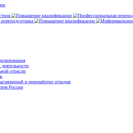
делирования
 деятельности
ьной отрасли
ов
агрязнений и переработке отходов
роя России