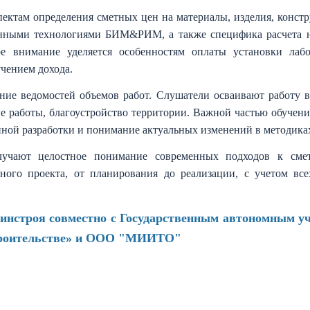
ектам определения сметных цен на материалы, изделия, конст
енными технологиями БИМ&РИМ, а также специфика расчета на
ое внимание уделяется особенностям оплаты установки ла
учением дохода.
ение ведомостей объемов работ. Слушатели осваивают работу в
е работы, благоустройство территории. Важной частью обучен
нной разработки и понимание актуальных изменений в методика
лучают целостное понимание современных подходов к сме
ьного проекта, от планирования до реализации, с учетом в
Минстроя совместно с Государственным автономным у
строительстве» и ООО "МИИТО"