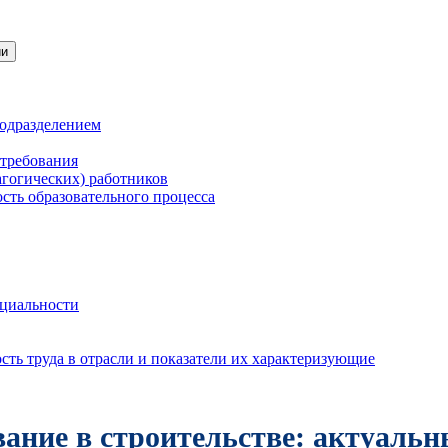
ии
подразделением
 требования
агогических) работников
сть образовательного процесса
нциальности
ть труда в отрасли и показатели их характеризующие
вание в строительстве: актуальн