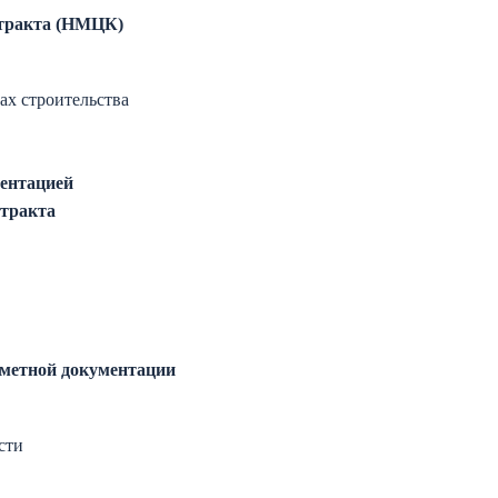
тракта (НМЦК)
ах строительства
ментацией
нтракта
сметной документации
сти