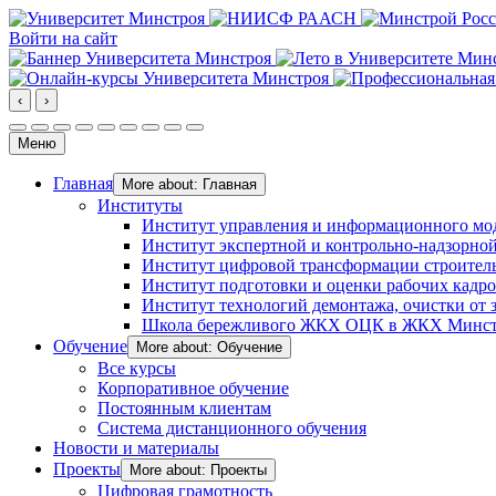
Войти на сайт
‹
›
Меню
Главная
More about: Главная
Институты
Институт управления и информационного мо
Институт экспертной и контрольно-надзорной
Институт цифровой трансформации строител
Институт подготовки и оценки рабочих кадр
Институт технологий демонтажа, очистки от з
Школа бережливого ЖКХ ОЦК в ЖКХ Минст
Обучение
More about: Обучение
Все курсы
Корпоративное обучение
Постоянным клиентам
Система дистанционного обучения
Новости и материалы
Проекты
More about: Проекты
Цифровая грамотность