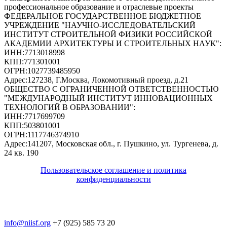
профессиональное образование и отраслевые проекты
ФЕДЕРАЛЬНОЕ ГОСУДАРСТВЕННОЕ БЮДЖЕТНОЕ
УЧРЕЖДЕНИЕ "НАУЧНО-ИССЛЕДОВАТЕЛЬСКИЙ
ИНСТИТУТ СТРОИТЕЛЬНОЙ ФИЗИКИ РОССИЙСКОЙ
АКАДЕМИИ АРХИТЕКТУРЫ И СТРОИТЕЛЬНЫХ НАУК"
:
ИНН:
7713018998
КПП:
771301001
ОГРН:
1027739485950
Адрес:
127238, Г.Москва, Локомотивный проезд, д.21
ОБЩЕСТВО С ОГРАНИЧЕННОЙ ОТВЕТСТВЕННОСТЬЮ
"МЕЖДУНАРОДНЫЙ ИНСТИТУТ ИННОВАЦИОННЫХ
ТЕХНОЛОГИЙ В ОБРАЗОВАНИИ"
:
ИНН:
7717699709
КПП:
503801001
ОГРН:
1117746374910
Адрес:
141207, Московская обл., г. Пушкино, ул. Тургенева, д.
24 кв. 190
Пользовательское соглашение и политика
конфиденциальности
© 2018-2025. A.POST. Все права защищены
законодательством РФ
info@niisf.org
+7 (925) 585 73 20