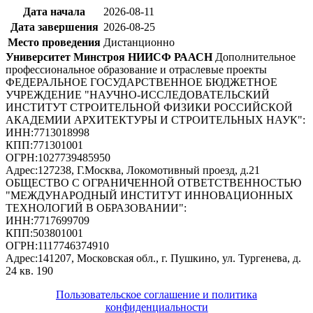
Дата начала
2026-08-11
Дата завершения
2026-08-25
Место проведения
Дистанционно
Университет Минстроя НИИСФ РААСН
Дополнительное
профессиональное образование и отраслевые проекты
ФЕДЕРАЛЬНОЕ ГОСУДАРСТВЕННОЕ БЮДЖЕТНОЕ
УЧРЕЖДЕНИЕ "НАУЧНО-ИССЛЕДОВАТЕЛЬСКИЙ
ИНСТИТУТ СТРОИТЕЛЬНОЙ ФИЗИКИ РОССИЙСКОЙ
АКАДЕМИИ АРХИТЕКТУРЫ И СТРОИТЕЛЬНЫХ НАУК"
:
ИНН:
7713018998
КПП:
771301001
ОГРН:
1027739485950
Адрес:
127238, Г.Москва, Локомотивный проезд, д.21
ОБЩЕСТВО С ОГРАНИЧЕННОЙ ОТВЕТСТВЕННОСТЬЮ
"МЕЖДУНАРОДНЫЙ ИНСТИТУТ ИННОВАЦИОННЫХ
ТЕХНОЛОГИЙ В ОБРАЗОВАНИИ"
:
ИНН:
7717699709
КПП:
503801001
ОГРН:
1117746374910
Адрес:
141207, Московская обл., г. Пушкино, ул. Тургенева, д.
24 кв. 190
Пользовательское соглашение и политика
конфиденциальности