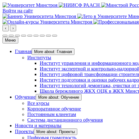
Войти на сайт
‹
›
Меню
Главная
More about: Главная
Институты
Институт управления и информационного мо
Институт экспертной и контрольно-надзорной
Институт цифровой трансформации строител
Институт подготовки и оценки рабочих кадр
Институт технологий демонтажа, очистки от з
Школа бережливого ЖКХ ОЦК в ЖКХ Минст
Обучение
More about: Обучение
Все курсы
Корпоративное обучение
Постоянным клиентам
Система дистанционного обучения
Новости и материалы
Проекты
More about: Проекты
Цифровая грамотность