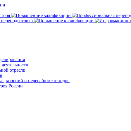
делирования
 деятельности
ьной отрасли
ов
агрязнений и переработке отходов
роя России