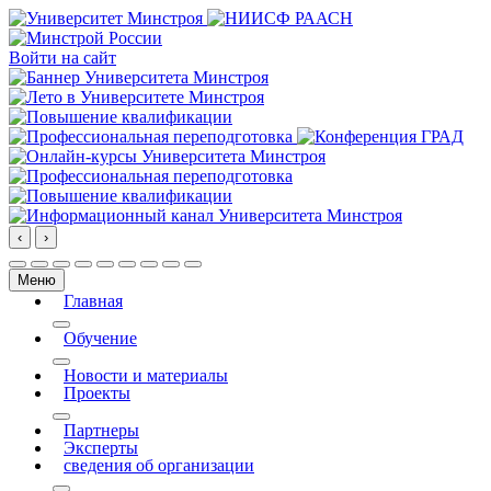
Войти на сайт
‹
›
Меню
Главная
More about: Главная
Обучение
More about: Обучение
Новости и материалы
Проекты
More about: Проекты
Партнеры
Эксперты
сведения об организации