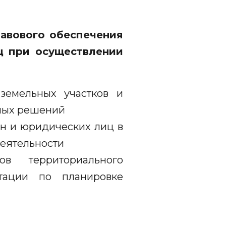
равового обеспечения
ц при осуществлении
земельных участков и
ьных решений
н и юридических лиц в
деятельности
в территориального
нтации по планировке