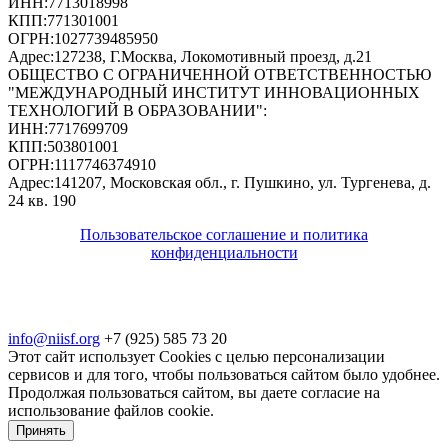
ИНН:
7713018998
КПП:
771301001
ОГРН:
1027739485950
Адрес:
127238, Г.Москва, Локомотивный проезд, д.21
ОБЩЕСТВО С ОГРАНИЧЕННОЙ ОТВЕТСТВЕННОСТЬЮ
"МЕЖДУНАРОДНЫЙ ИНСТИТУТ ИННОВАЦИОННЫХ
ТЕХНОЛОГИЙ В ОБРАЗОВАНИИ"
:
ИНН:
7717699709
КПП:
503801001
ОГРН:
1117746374910
Адрес:
141207, Московская обл., г. Пушкино, ул. Тургенева, д.
24 кв. 190
Пользовательское соглашение и политика
конфиденциальности
© 2018-2025. A.POST. Все права защищены
законодательством РФ
info@niisf.org
+7 (925) 585 73 20
Этот сайт использует Cookies с целью персонализации
сервисов и для того, чтобы пользоваться сайтом было удобнее.
Продолжая пользоваться сайтом, вы даете согласие на
использование файлов cookie.
Принять