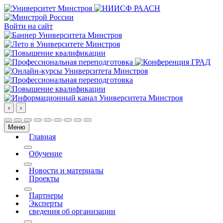
Войти на сайт
‹
›
Меню
Главная
More about: Главная
Обучение
More about: Обучение
Новости и материалы
Проекты
More about: Проекты
Партнеры
Эксперты
сведения об организации