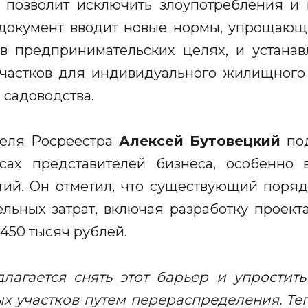
о позволит исключить злоупотребления и
, документ вводит новые нормы, упрощаю
 в предпринимательских целях, и устанав
частков для индивидуального жилищного с
 садоводства.
теля Росреестра
Алексей Бутовецкий
под
сах представителей бизнеса, особенно
тий. Он отметил, что существующий поря
ельных затрат, включая разработку проект
 450 тысяч рублей.
лагается снять этот барьер и упростит
х участков путем перераспределения. Т