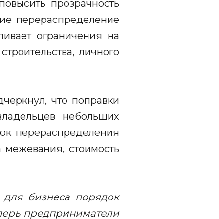
 повысить прозрачность
щие перераспределение
ливает ограничения на
троительства, личного
черкнул, что поправки
 владельцев небольших
док перераспределения
а межевания, стоимость
ь для бизнеса порядок
еперь предприниматели