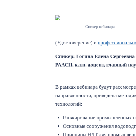
Спикер вебинара
(Удостоверение) и
профессиональн
Спикер: Гогина Елена Сергеевна
РААСН, к.т.н. доцент, главный на
В рамках вебинара будут рассмот
направленности, приведена методи
технологий:
Ранжирование промышленных пр
Основные сооружения водоподго
Принципы НДТ для промышленн