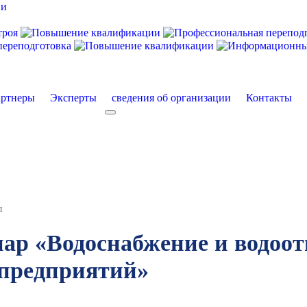
ртнеры
Эксперты
сведения об организации
Контакты
екты
More about: сведения об организации
л
р «Водоснабжение и водоот
предприятий»