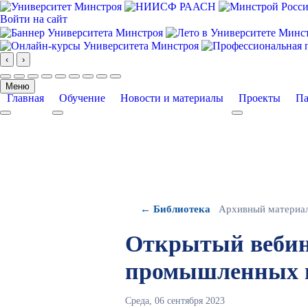
Войти на сайт
‹
›
Меню
Главная
Обучение
Новости и материалы
Проекты
Па
More about: Главная
More about: Обучение
More about: Про
← Библиотека
Архивный материа
Открытый вебина
промышленных 
Среда, 06 сентября 2023